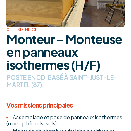
OFFRES D'EMPLOI
Monteur – Monteuse
en panneaux
isothermes (H/F)
POSTE EN CDI BASÉ À SAINT-JUST-LE-
MARTEL (87)
Vos missions principales :
Assemblage et pose de panneaux isothermes
(murs, plafonds, sols)